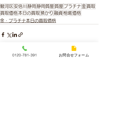
駿河区
安倍川
静岡
静岡質屋
質屋
プラチナ
金
買取
買取価格
本日の買取
預かり
融資
相場
価格
金・プラチナ本日の買取価格
0120-781-391
お問合せフォーム
すべて表示
最新記事