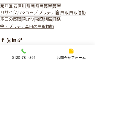
駿河区
安倍川
静岡
静岡質屋
質屋
リサイクルショップ
プラチナ
金
買取
買取価格
本日の買取
預かり
融資
相場
価格
金・プラチナ本日の買取価格
0120-781-391
お問合せフォーム
すべて表示
最新記事