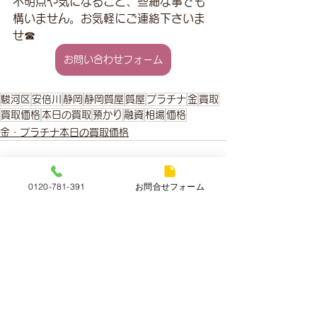
不明点や気になること、些細な事でも
構いません。お気軽にご連絡下さいま
せ☎
お問い合わせフォーム
駿河区
安倍川
静岡
静岡質屋
質屋
プラチナ
金
買取
買取価格
本日の買取
預かり
融資
相場
価格
金・プラチナ本日の買取価格
0120-781-391
お問合せフォーム
すべて表示
最新記事