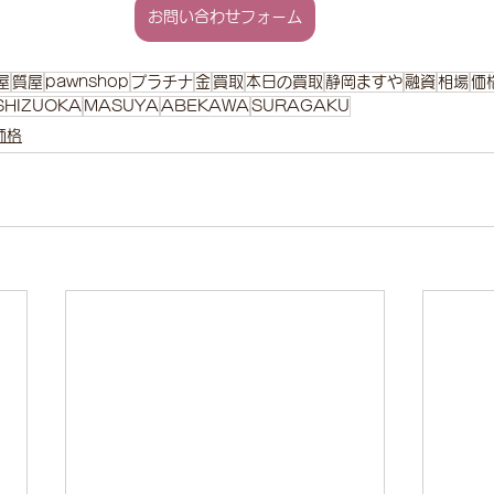
お問い合わせフォーム
屋
質屋
pawnshop
プラチナ
金
買取
本日の買取
静岡ますや
融資
相場
価
SHIZUOKA
MASUYA
ABEKAWA
SURAGAKU
価格