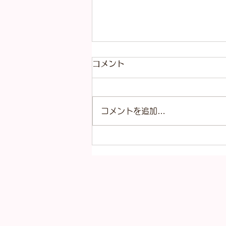
コメント
コメントを追加…
本日（8月4日）の金
（K18）プラチナ
（Pt900）の買取価格！