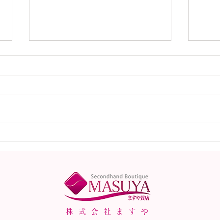
本日（8月1日）の金
本日
（K18）プラチナ
（K
（Pt900）の買取価格！
（P
株式会社ますや