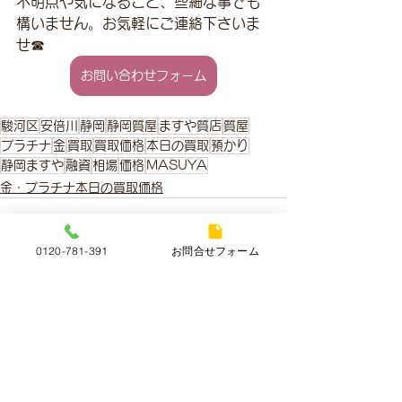
不明点や気になること、些細な事でも
構いません。お気軽にご連絡下さいま
せ☎
お問い合わせフォーム
駿河区
安倍川
静岡
静岡質屋
ますや質店
質屋
プラチナ
金
買取
買取価格
本日の買取
預かり
静岡ますや
融資
相場
価格
MASUYA
金・プラチナ本日の買取価格
0120-781-391
お問合せフォーム
すべて表示
最新記事