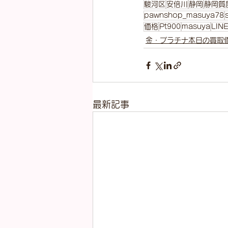
駿河区
安倍川
静岡
静岡質
pawnshop_masuya78
価格
Pt900
masuya
LIN
金・プラチナ本日の買取
最新記事