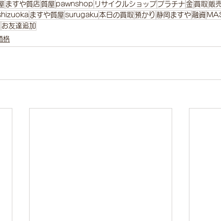
屋
ますや質店
質屋
pawnshop
リサイクルショップ
プラチナ
金
買取
販
shizuoka
ますや質屋
surugaku
本日の買取
預かり
静岡ますや
融資
MA
E
お友達追加
価格