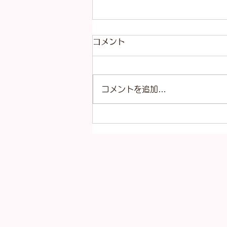
コメント
コメントを追加…
本日（8月4日）の金
（K18）プラチナ
（Pt900）の買取価格！