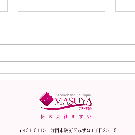
本日（8月1日）の金
本日
（K18）プラチナ
（K
（Pt900）の買取価格！
（P
株式会社ますや
〒421-0115 静岡市駿河区みずほ1丁目25－8