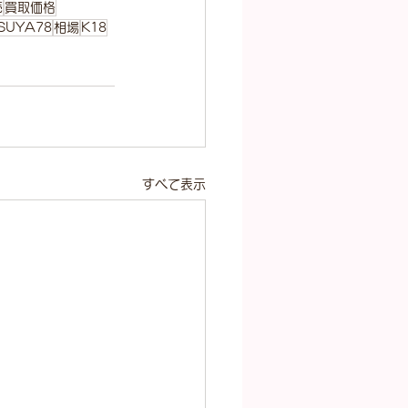
売
買取価格
SUYA78
相場
K18
すべて表示