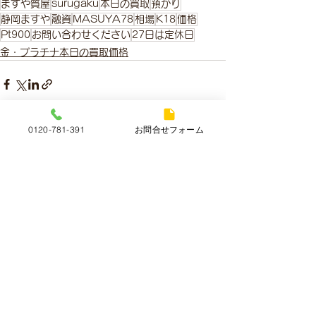
ますや質屋
surugaku
本日の買取
預かり
静岡ますや
融資
MASUYA78
相場
K18
価格
Pt900
お問い合わせください
27日は定休日
金・プラチナ本日の買取価格
0120-781-391
お問合せフォーム
すべて表示
最新記事