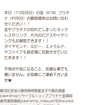
本日（11月26日）の金（K18）プラチ
ナ（Pt900）の買取価格はお問い合わ
せください！！ 
金やプラチナの切れてしまったネック
レスやリング、片方のピアスやイヤリ
ングもお買取できます！！
ダイヤモンド、ルビー、エメラルド、
サファイアも査定額に反映させていた
だきます！！
不明点や気になること、些細な事でも
構いません。お気軽にご連絡下さいま
せ☎
駿河区
安倍川
静岡
静岡質屋
ますや質店
質屋
pawnshop
リサイクルショップ
プラチナ
金
買取
販売
買取価格
pawnshop_masuya78
shizuoka