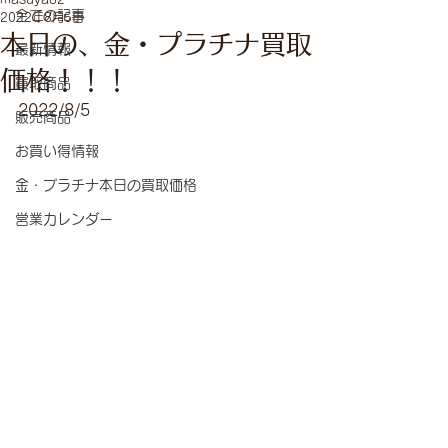
全ての記事
2022年8月5日
本日の、金・プラチナ買取
最新情報
価格！！！
買取商品
2022/8/5
販売商品
お買い得情報
金・プラチナ本日の買取価格
営業カレンダー