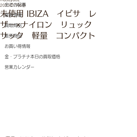
全ての記事
2023年7月6日
未使用 IBIZA イビサ レ
最新情報
ザー×ナイロン リュック
買取商品
サック 軽量 コンパクト
販売商品
お買い得情報
金・プラチナ本日の買取価格
営業カレンダー