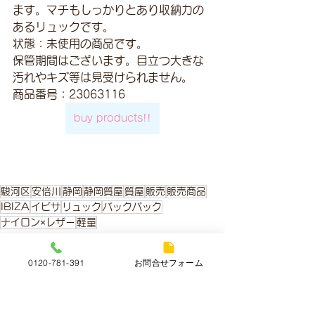
ます。マチもしっかりとあり収納力の
あるリュックです。
状態：未使用の商品です。
保管期間はございます。目立つ大きな
汚れやキズ等は見受けられません。
商品番号：23063116
buy products!!
駿河区
安倍川
静岡
静岡質屋
質屋
販売
販売商品
IBIZA
イビサ
リュック
バックパック
ナイロン×レザー
軽量
販売商品
0120-781-391
お問合せフォーム