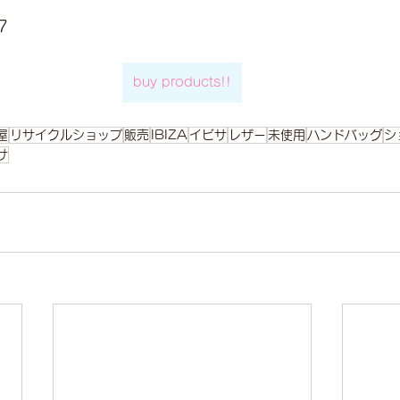
7
buy products!!
屋
リサイクルショップ
販売
IBIZA
イビサ
レザー
未使用
ハンドバッグ
シ
サ