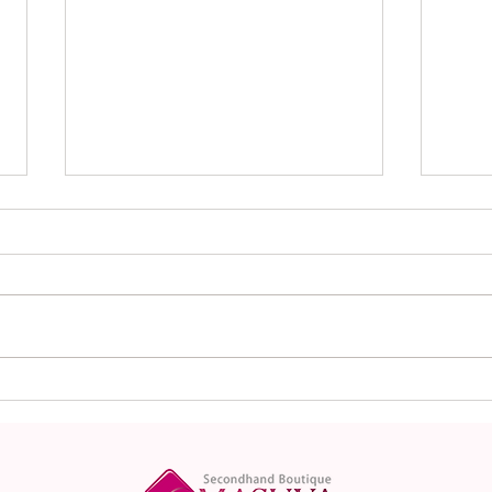
Louis Vuitton ルイヴィト
LO
ン アルマBB M53152
ィト
モノグラム バッグ ショル
コン