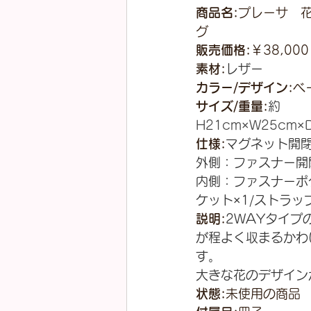
商品名:
プレーサ　花
グ
販売価格:
￥38,000
素材:
レザー
カラー/デザイン:
ベ
サイズ/重量:
約
H21cm×W25cm×D
仕様:
マグネット開
外側：ファスナー開
内側：ファスナーポ
ケット×1/ストラッ
説明:
2WAYタイプ
が程よく収まるかわ
す。
大きな花のデザイン
状態:
未使用の商品