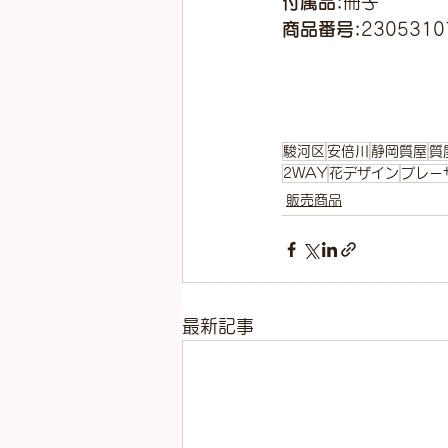
付属品:
冊子
商品番号:
2305310
駿河区
安倍川
静岡質屋
質
2WAY
花デザイン
プレー
販売商品
最新記事