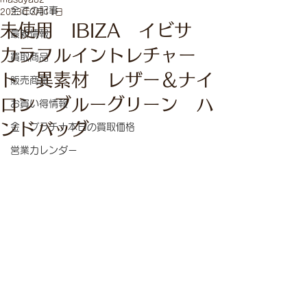
全ての記事
2023年3月11日
未使用 IBIZA イビサ
最新情報
カラフルイントレチャー
買取商品
ト 異素材 レザー＆ナイ
販売商品
ロン ブルーグリーン ハ
お買い得情報
ンドバッグ
金・プラチナ本日の買取価格
営業カレンダー