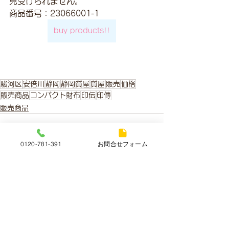
見受けられません。
商品番号：23066001-1
buy products!!
駿河区
安倍川
静岡
静岡質屋
質屋
販売
価格
販売商品
コンパクト財布
印伝
印傳
販売商品
0120-781-391
お問合せフォーム
すべて表示
最新記事