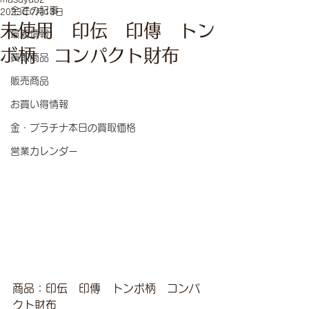
全ての記事
2023年7月13日
未使用 印伝 印傳 トン
最新情報
ボ柄 コンパクト財布
買取商品
販売商品
お買い得情報
金・プラチナ本日の買取価格
営業カレンダー
商品：印伝　印傳　トンボ柄　コンパ
クト財布