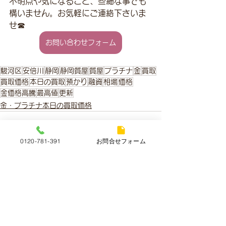
不明点や気になること、些細な事でも
構いません。お気軽にご連絡下さいま
せ☎
お問い合わせフォーム
駿河区
安倍川
静岡
静岡質屋
質屋
プラチナ
金
買取
買取価格
本日の買取
預かり
融資
相場
価格
金価格高騰
最高値
更新
金・プラチナ本日の買取価格
0120-781-391
お問合せフォーム
すべて表示
最新記事