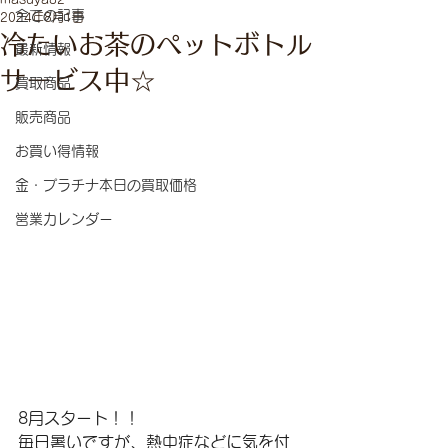
全ての記事
2024年8月1日
冷たいお茶のペットボトル
最新情報
サービス中☆
買取商品
販売商品
お買い得情報
金・プラチナ本日の買取価格
営業カレンダー
8月スタート！！ 
毎日暑いですが、熱中症などに気を付