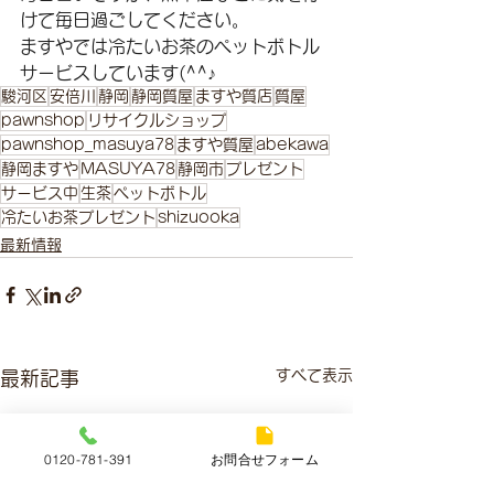
けて毎日過ごしてください。 
ますやでは冷たいお茶のペットボトル
サービスしています(^^♪
駿河区
安倍川
静岡
静岡質屋
ますや質店
質屋
pawnshop
リサイクルショップ
pawnshop_masuya78
ますや質屋
abekawa
静岡ますや
MASUYA78
静岡市
プレゼント
サービス中
生茶
ペットボトル
冷たいお茶プレゼント
shizuooka
最新情報
すべて表示
最新記事
0120-781-391
お問合せフォーム