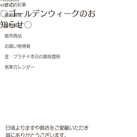
全ての記事
4月24日
〇ゴールデンウィークのお
最新情報
知らせ〇
買取商品
販売商品
お買い得情報
金・プラチナ本日の買取価格
営業カレンダー
日頃よりますや質店をご愛顧いただき
誠にありがとうございます。