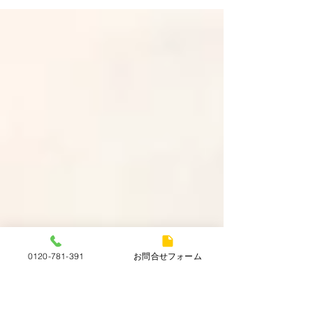
待っていた甲斐がありました！！ オーデマピゲジ
ャパンから修理を終え戻ってきました。 ムーブメ
ントが最新のものに交換された為、修理前にはな
かったデイト表示も...
0120-781-391
お問合せフォーム