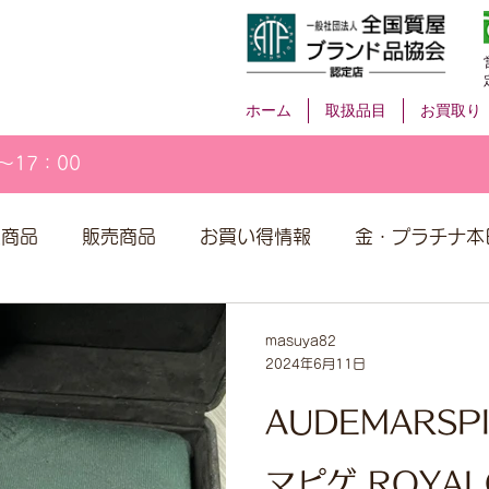
ホーム
取扱品目
お買取り
～17：00
取商品
販売商品
お買い得情報
金・プラチナ本
masuya82
2024年6月11日
AUDEMARSP
マピゲ ROYA