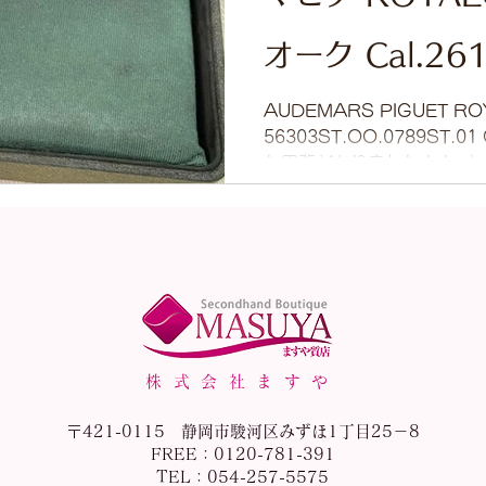
オーク Cal.2
56303ST.OO
AUDEMARS PIGUET RO
56303ST.OO.0789ST.0
た甲斐がありました！！ オ
を終え戻ってきました。 ム
換された為、修理前にはなかっ
株式会社ますや
〒421-0115 静岡市駿河区みずほ1丁目25－8
FREE：0120-781-391
TEL：054-257-5575