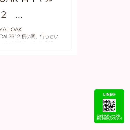
612
.0789ST.01
YAL OAK
1 Cal.2612 長い間、待ってい
ーデマピゲジャパンから修理
ーブメントが最新のものに交
たデイト表示も...