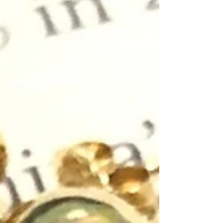
りますようお願い申し上げます ※相場の乱高下に
より相場が落ち着かないため、表示価格での買取
ができない場合がありますので、お問い合わせく
ださいますようお願い申し上げます ※土日祝日の
お買取りですが、品物によってお取り扱いできな
い場合がございます。ご来店前にお問い合わせく
ださいませ 金やプラチナの切れてしまったネック
レスやリング、片方のピアスやイヤリングもお買
取できます！！ ダイヤモンド、ルビー、エメラル
ド、サファイアも査定額に反映させていただきま
す！！ 不明点や気になること、些細な事でも構い
ません。お気軽にご連絡下さいませ☎