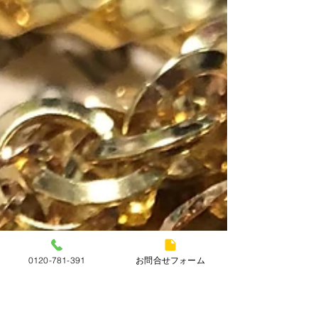
masuya82
7月31日
本日（7月31日）の金（K18）
プラチナ（Pt900）の買取価格
本日（7月31日）の金（K18）プラチナ
（Pt900）の買取価格！ K18 ￥16,800/g
Pt900 ￥8,000/g ※当日中でも相場の乱高下によ
り、買取価格を変更する場合がありますので、ご
理解賜りますようお願い申し上げます ※相場の乱
高下により相場が落ち着かないため、表示価格で
の買取ができない場合がありますので、お問い合
わせくださいますようお願い申し上げます ※土日
祝日のお買取りですが、品物によってお取り扱い
できない場合がございます。ご来店前にお問い合
0120-781-391
お問合せフォーム
わせくださいませ 金やプラチナの切れてしまった
ネックレスやリング、片方のピアスやイヤリング
もお買取できます！！ ダイヤモンド、ルビー、エ
メラルド、サファイアも査定額に反映させていた