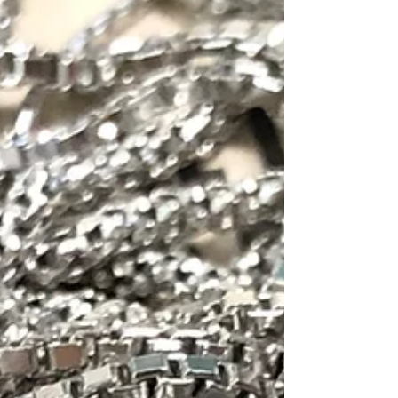
の買取価格！ K18 ￥16,800/g Pt900
￥8,000/g ※当日中でも相場の乱高下により、買
取価格を変更する場合がありますので、ご理解賜
りますようお願い申し上げます ※相場の乱高下に
より相場が落ち着かないため、表示価格での買取
ができない場合がありますので、お問い合わせく
ださいますようお願い申し上げます ※土日祝日の
お買取りですが、品物によってお取り扱いできな
い場合がございます。ご来店前にお問い合わせく
ださいませ 金やプラチナの切れてしまったネック
レスやリング、片方のピアスやイヤリングもお買
取できます！！ ダイヤモンド、ルビー、エメラル
ド、サファイアも査定額に反映させていただきま
す！！ 不明点や気になること、些細な事でも構い
ません。お気軽にご連絡下さいませ☎