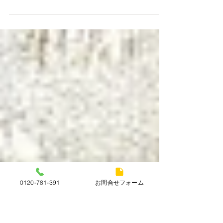
買取価格！
本日（10月30日）の金（K18）プラチナ
（Pt900）の買取価格！ K18 ￥15,500/g
Pt900 ￥7,500/g 金やプラチナの切れてしまった
ネックレスやリング、片方のピアスやイヤリング
もお買取できます！！ ダイヤモンド、ルビー、エ
メラルド、サファイアも査定額に反映させていた
だきます！！ 不明点や気になること、些細な事で
も構いません。お気軽にご連絡下さいませ☎でも
構いません。お気軽にご連絡下さいませ☎
0120-781-391
お問合せフォーム